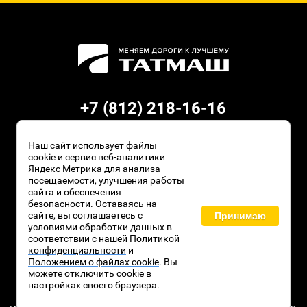
+7 (812) 218-16-16
ООО «Завод ТАТМАШ»
Наш сайт использует файлы
ИНН 1605008631
cookie и сервис веб-аналитики
ОГРН 1211600071253
Яндекс Метрика для анализа
посещаемости, улучшения работы
Республика Татарстан,
сайта и обеспечения
безопасности. Оставаясь на
Алексеевское, ул. Чистопольская 6Б
сайте, вы соглашаетесь с
Принимаю
условиями обработки данных в
соответствии с нашей
Политикой
конфиденциальности
и
Положением о файлах cookie
. Вы
можете отключить cookie в
настройках своего браузера.
Правообладатель сайта ООО «Завод ТАТМАШ», 2021 – 2026